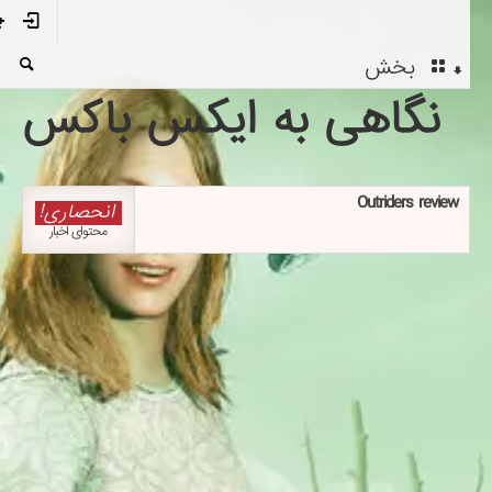
بخش
نگاهی به ایکس باکس
Outriders review
انحصاری!
محتوای اخبار