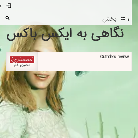
بخش
نگاهی به ایکس باکس
Outriders review
انحصاری!
محتوای اخبار