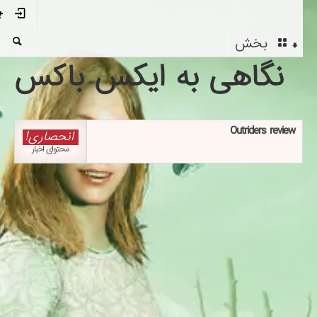
بخش
نگاهی به ایکس باکس
Outriders review
انحصاری!
محتوای اخبار