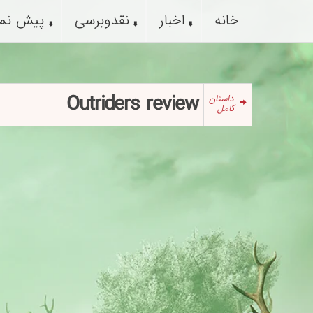
خانه
اخبار
نقدوبرسی
پیش نم
Outriders review
داستان
کامل