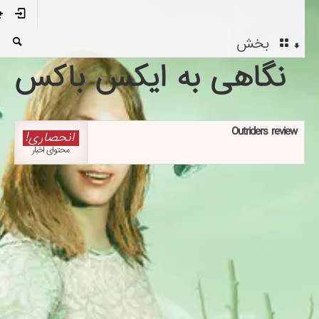
بخش
نگاهی به ایکس باکس
Outriders review
انحصاری!
محتوای اخبار