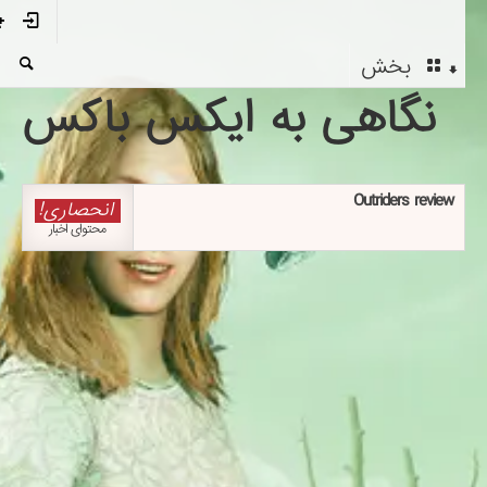
بخش
نگاهی به ایکس باکس
Outriders review
انحصاری!
محتوای اخبار