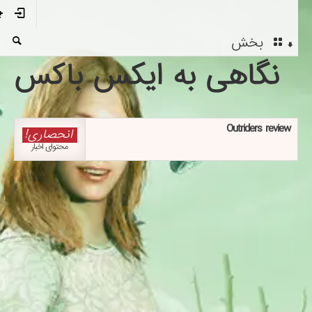
بخش
نگاهی به ایکس باکس
Outriders review
انحصاری!
محتوای اخبار