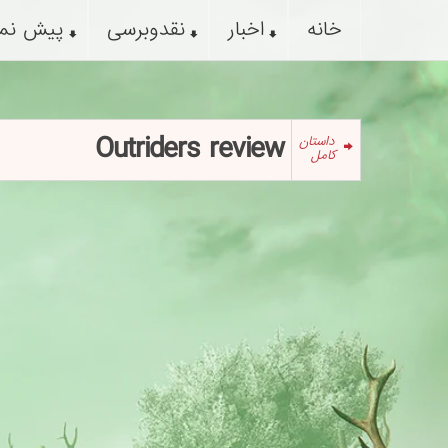
خانه
اخبار
نقدوبرسی
پیش نم
Outriders review
داستان
کامل