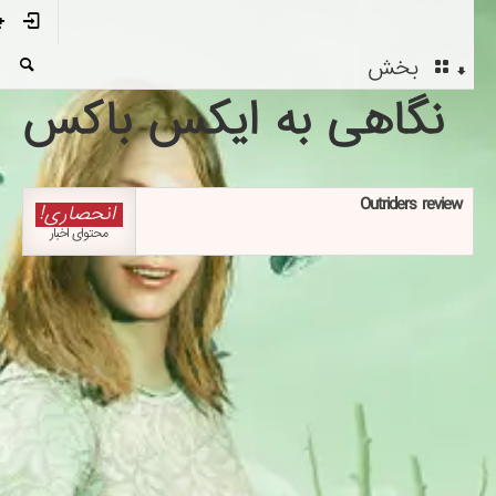
بخش
نگاهی به ایکس باکس
Outriders review
انحصاری!
محتوای اخبار