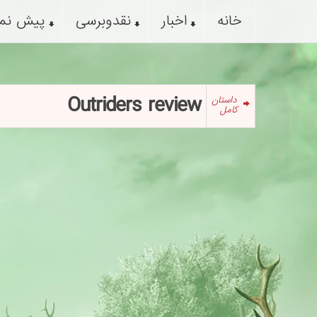
خانه
اخبار
نقدوبرسی
پیش نم
Outriders review
داستان
کامل