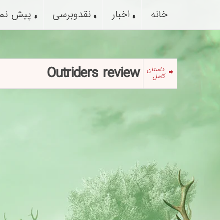
خانه
اخبار
نقدوبرسی
پیش نم
Outriders review
داستان
کامل