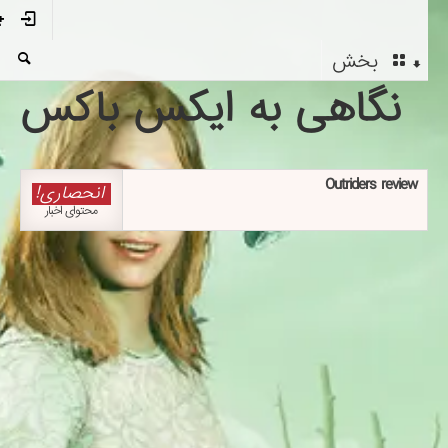
بخش
نگاهی به ایکس باکس
Outriders review
انحصاری!
محتوای اخبار