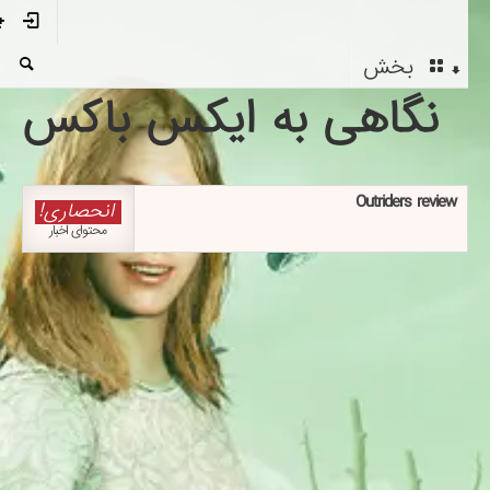
بخش
نگاهی به ایکس باکس
Outriders review
انحصاری!
محتوای اخبار