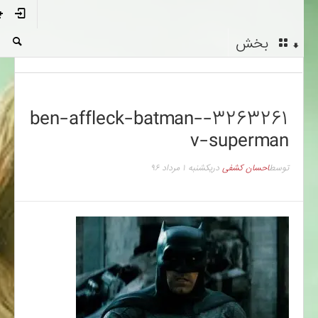
بخش
۳۲۶۳۲۶۱-ben-affleck-batman-
v-superman
توسط
احسان کشفی
در
یکشنبه ۱ مرداد ۹۶