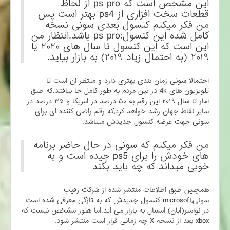
این مشخص است که ps pro از لحاظ
قطعات سخت افزاری از ps4 بهتر است پس
من فکر میکنم کنسول بعدی سونی نسخه
کامل شده این کنسول:ps pro باشد.انتظار من
این است که این کنسول تا سال های ۲۰۲۰ یا
۲۰۱۹ (به احتمال زیاد ۲۰۱۹) به بازار بیاید.
احتمالا سونی زمان بندی بهتری دارد و منتظر ان است تا
تلویزیون های 4k در بین مردم به طور کامل جا بیافتد.که طبق
امار تا سال ۲۰۱۹ این رقم به ۵۰ درصد در امریکا و ۳۵ درصد در
سایر نقاط جهان رشد خواهد کرد,که رقم راضی کننده ای برای
سونی جهت عرضه کنسول جدیدش میباشد.
من فکر میکنم که سونی در حال حاضر برنامه
های خودش را برای ps5 چیده است و به
خوبی میداند که چه باید بکند
همچنین طبق اطلاعات منتشر شده از شرکت رقیب
سونی,microsoft کنسول جدیدش که به تازگی معرفی شده است
در نوامبر(ابان) امسال به بازار می اید.اما هنوز مشخص نیست که
xbox بعد از نسخه X چه زمانی قرار است منتشر شود.