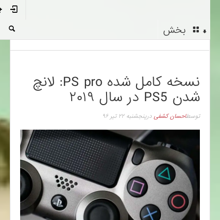
بخش
نسخه کامل شده PS pro: لانچ
شدن PS5 در سال ۲۰۱۹
توسط
احسان کشفی
در
پنجشنبه ۲۲ تیر ۹۶