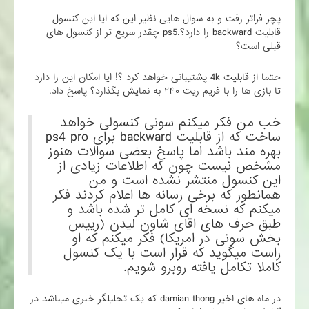
پچر فراتر رفت و به سوال هایی نظیر این که ایا این کنسول
قابلیت backward را دارد؟.ps5 چقدر سریع تر از کنسول های
قبلی است؟
حتما از قابلیت 4k پشتیبانی خواهد کرد ؟! ایا امکان این را دارد
تا بازی ها را با فریم ریت ۲۴۰ به نمایش بگذارد؟ پاسخ داد.
خب من فکر میکنم سونی کنسولی خواهد
ساخت که از قابلیت backward برای ps4 pro
بهره مند باشد اما پاسخ بعضی سوالات هنوز
مشخص نیست چون که اطلاعات زیادی از
این کنسول منتشر نشده است و من
همانطور که برخی رسانه ها اعلام کردند فکر
میکنم که نسخه ای کامل تر شده باشد و
طبق حرف های اقای شاون لیدن (رییس
بخش سونی در امریکا) فکر میکنم که او
راست میگوید که قرار است با یک کنسول
کاملا تکامل یافته روبرو شویم.
در ماه های اخیر damian thong که یک تحلیلگر خبری میباشد در