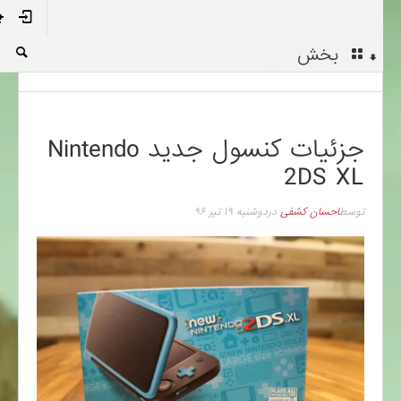
بخش
جزئیات کنسول جدید Nintendo
2DS XL
توسط
احسان کشفی
در
دوشنبه ۱۹ تیر ۹۶