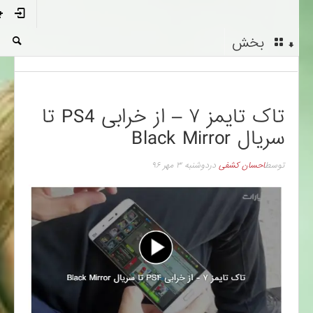
بخش
تاک تایمز ۷ – از خرابی PS4 تا
سریال Black Mirror
توسط
احسان کشفی
در
دوشنبه ۳ مهر ۹۶