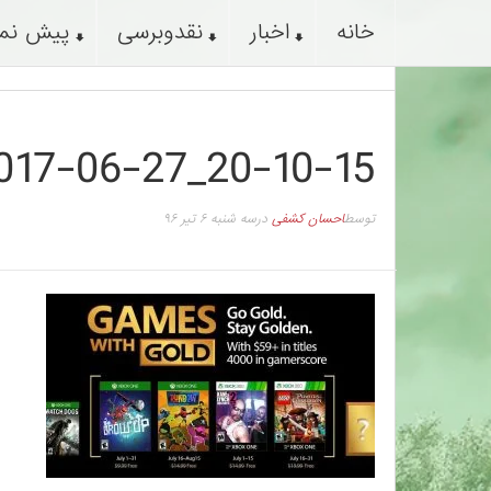
خانه
اخبار
نقدوبرسی
پیش نم
017-06-27_20-10-15
توسط
احسان کشفی
در
سه شنبه ۶ تیر ۹۶